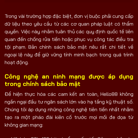
Trong vài trường hợp đặc biệt, đơn vị buộc phải cung cấp
dữ liệu theo yêu cầu từ các cơ quan pháp luật có thẩm
quyền. Việc này nhằm tuân thủ các quy định quốc tế liên
quan đến chống rửa tiền hoặc phục vụ công tác điều tra
tội phạm. Bản chính sách bảo mật nêu rất chi tiết về
ngoại lệ này để giữ vững tính minh bạch trong quá trình
hoạt động.
Công nghệ an ninh mạng được áp dụng
trong chính sách bảo mật
Để hiện thực hóa các cam kết an toàn, Hello88 không
ngần ngại đầu tư ngân sách lớn vào hạ tầng kỹ thuật số.
Chúng tôi áp dụng những công nghệ tiên tiến nhất nhằm
tạo ra một pháo đài kiên cố trước mọi mối đe dọa từ
không gian mạng: