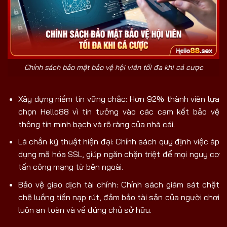
Chính sách bảo mật bảo vệ hội viên tối đa khi cá cược
Xây dựng niềm tin vững chắc: Hơn 92% thành viên lựa
chọn Hello88 vì tin tưởng vào các cam kết bảo vệ
thông tin minh bạch và rõ ràng của nhà cái.
Lá chắn kỹ thuật hiện đại: Chính sách quy định việc áp
dụng mã hóa SSL, giúp ngăn chặn triệt để mọi nguy cơ
tấn công mạng từ bên ngoài.
Bảo vệ giao dịch tài chính: Chính sách giám sát chặt
chẽ luồng tiền nạp rút, đảm bảo tài sản của người chơi
luôn an toàn và về đúng chủ sở hữu.