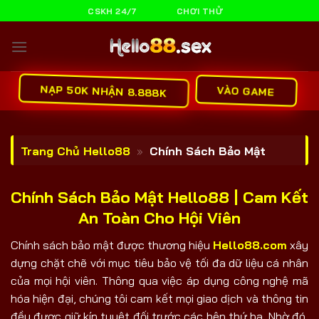
Bỏ
CSKH 24/7
CHƠI THỬ
qua
nội
dung
NẠP 50K NHẬN 8.888K
VÀO GAME
Trang Chủ Hello88
»
Chính Sách Bảo Mật
Chính Sách Bảo Mật Hello88 | Cam Kết
An Toàn Cho Hội Viên
Chính sách bảo mật được thương hiệu
Hello88.com
xây
dựng chặt chẽ với mục tiêu bảo vệ tối đa dữ liệu cá nhân
của mọi hội viên. Thông qua việc áp dụng công nghệ mã
hóa hiện đại, chúng tôi cam kết mọi giao dịch và thông tin
đều được giữ kín tuyệt đối trước các bên thứ ba. Nhờ đó,