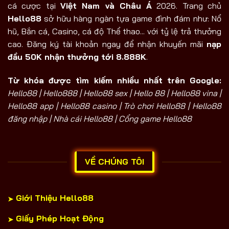
cá cược tại
Việt Nam và Châu Á
2026. Trang chủ
Hello88
sở hữu hàng ngàn tựa game đình đám như: Nổ
hũ, Bắn cá, Casino, cá độ Thể thao... với tỷ lệ trả thưởng
cao. Đăng ký tài khoản ngay để nhận khuyến mãi
nạp
đầu 50K nhận thưởng tới 8.888K
.
Từ khóa được tìm kiếm nhiều nhất trên Google:
Hello88 | Hello888 | Hello88 sex | Hello 88 | Hello88 vina |
Hello88 app | Hello88 casino | Trò chơi Hello88 | Hello88
đăng nhập | Nhà cái Hello88 | Cổng game Hello88
VỀ CHÚNG TÔI
Giới Thiệu Hello88
Giấy Phép Hoạt Động