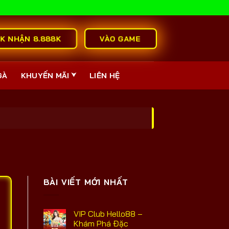
K NHẬN 8.888K
VÀO GAME
GÀ
KHUYẾN MÃI
LIÊN HỆ
BÀI VIẾT MỚI NHẤT
VIP Club Hello88 –
Khám Phá Đặc