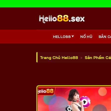
Bỏ
qua
nội
dung
HELLO88
NỔ HŨ
BẮN C
Trang Chủ Hello88
»
Sản Phẩm C