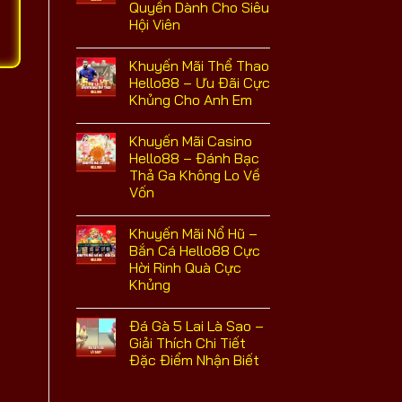
Quyền Dành Cho Siêu
Hội Viên
Khuyến Mãi Thể Thao
Hello88 – Ưu Đãi Cực
Khủng Cho Anh Em
Khuyến Mãi Casino
Hello88 – Đánh Bạc
Thả Ga Không Lo Về
Vốn
Khuyến Mãi Nổ Hũ –
Bắn Cá Hello88 Cực
Hời Rinh Quà Cực
Khủng
Đá Gà 5 Lai Là Sao –
Giải Thích Chi Tiết
Đặc Điểm Nhận Biết