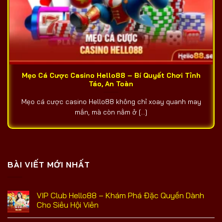
Mẹo Cá Cược Casino Hello88 – Bí Quyết Chơi Tỉnh
Táo, An Toàn
Mẹo cá cược casino Hello88 không chỉ xoay quanh may
mắn, mà còn nằm ở [...]
BÀI VIẾT MỚI NHẤT
VIP Club Hello88 – Khám Phá Đặc Quyền Dành
Cho Siêu Hội Viên