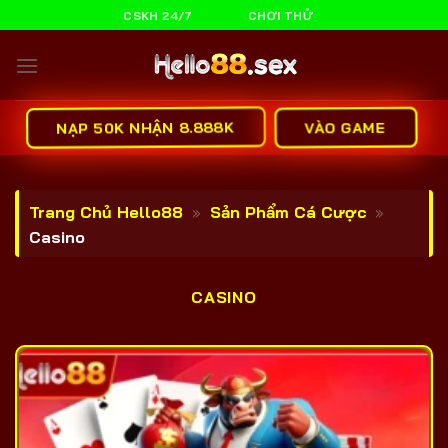
Bỏ
CSKH 24/7
CHƠI THỬ
qua
nội
dung
NẠP 50K NHẬN 8.888K
VÀO GAME
Trang Chủ Hello88
»
Sản Phẩm Cá Cược
»
Casino
CASINO