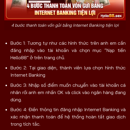
4 bước thanh toán vốn gửi bằng Internet Banking tiện lợi
Bước 1: Tương tự như các hình thức trên anh em cần
đăng nhập vào tài khoản và chọn mục “Nạp tiền
Hello88” ở trên trang chủ.
Bước 2: Tại giao diện, thành viên lựa chọn hình thức
Internet Banking
Bước 3: Nhập số điểm muốn chuyển vào tài khoản cá
nhân rồi anh em nhấn OK và click vào ngân hàng đang
dùng.
Bước 4: Điền thông tin đăng nhập Internet Banking và
xác nhận thanh toán để hệ thống hoàn tất giao dịch
trong tích tắc.