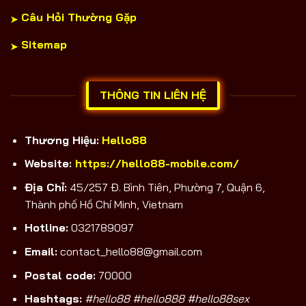
Câu Hỏi Thường Gặp
Sitemap
THÔNG TIN LIÊN HỆ
Thương Hiệu:
Hello88
Website:
https://hello88-mobile.com/
Địa Chỉ:
45/257 Đ. Bình Tiên, Phường 7, Quận 6,
Thành phố Hồ Chí Minh, Vietnam
Hotline:
0321789097
Email:
contact_hello88@gmail.com
Postal code:
70000
Hashtags:
#hello88 #hello888 #hello88sex