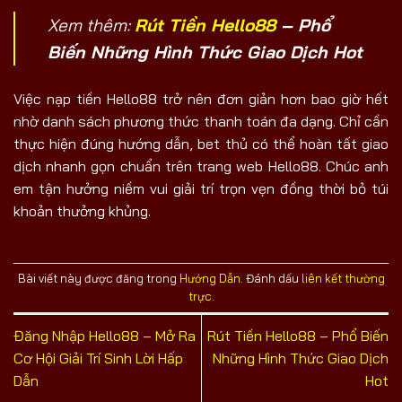
Xem thêm:
Rút Tiền Hello88
– Phổ
Biến Những Hình Thức Giao Dịch Hot
Việc nạp tiền Hello88 trở nên đơn giản hơn bao giờ hết
nhờ danh sách phương thức thanh toán đa dạng. Chỉ cần
thực hiện đúng hướng dẫn, bet thủ có thể hoàn tất giao
dịch nhanh gọn chuẩn trên trang web Hello88. Chúc anh
em tận hưởng niềm vui giải trí trọn vẹn đồng thời bỏ túi
khoản thưởng khủng.
Bài viết này được đăng trong
Hướng Dẫn
. Đánh dấu
liên kết thường
trực
.
Đăng Nhập Hello88 – Mở Ra
Rút Tiền Hello88 – Phổ Biến
Cơ Hội Giải Trí Sinh Lời Hấp
Những Hình Thức Giao Dịch
Dẫn
Hot