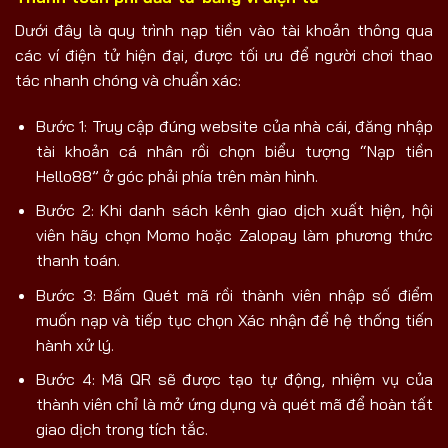
Dưới đây là quy trình nạp tiền vào tài khoản thông qua
các ví điện tử hiện đại, được tối ưu để người chơi thao
tác nhanh chóng và chuẩn xác:
Bước 1: Truy cập đúng website của nhà cái, đăng nhập
tài khoản cá nhân rồi chọn biểu tượng “Nạp tiền
Hello88” ở góc phải phía trên màn hình.
Bước 2: Khi danh sách kênh giao dịch xuất hiện, hội
viên hãy chọn Momo hoặc Zalopay làm phương thức
thanh toán.
Bước 3: Bấm Quét mã rồi thành viên nhập số điểm
muốn nạp và tiếp tục chọn Xác nhận để hệ thống tiến
hành xử lý.
Bước 4: Mã QR sẽ được tạo tự động, nhiệm vụ của
thành viên chỉ là mở ứng dụng và quét mã để hoàn tất
giao dịch trong tích tắc.