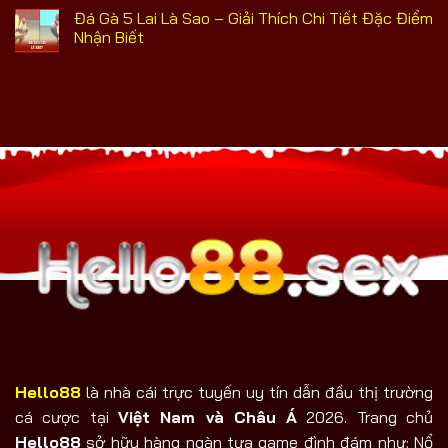
Đá Gà 5 Lai Là Sao – Giải Thích Chi Tiết Đặc Điểm
Nhận Biết
Hello88
là nhà cái trực tuyến uy tín dẫn đầu thị trường
cá cược tại
Việt Nam và Châu Á
2026. Trang chủ
Hello88
sở hữu hàng ngàn tựa game đình đám như: Nổ