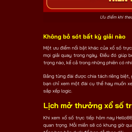
Ưu điểm khi the
Không bỏ sót bất kỳ giải nào
Một ưu điểm nổi bật khác của xổ số trực
mọi giải quay trong ngày. Điều đó giúp 
trọng nào, kể cả trong những phiên có nhi
Bảng từng đài được chia tách riêng biệt,
bạn chỉ xem một đài cụ thể hay muốn x
sắp xếp logic.
Lịch mở thưởng xổ số tr
Khi xem xổ số trực tiếp hôm nay Hello8
quan trọng. Mỗi miền sẽ có khung giờ qu