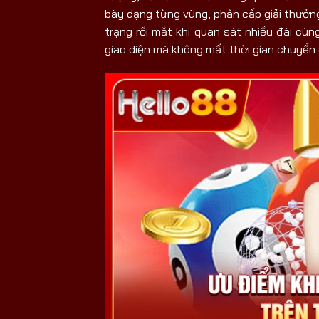
bày dạng từng vùng, phân cấp giải thưởng
trạng rối mắt khi quan sát nhiều đài cù
giao diện mà không mất thời gian chuyển đ