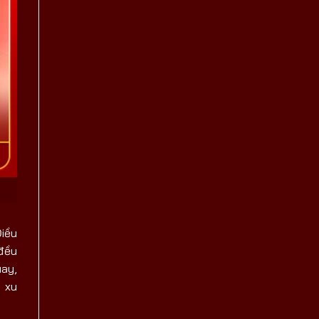
Điều
 đều
uay,
 xu