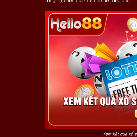
tổng hợp bên dưới để bạn dễ theo dõi.
Xem kết quả xổ 