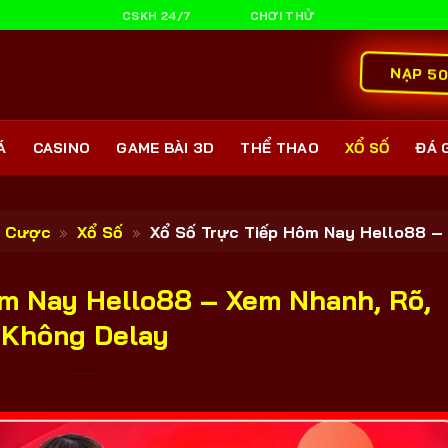
CSKH 24/7
CHƠI THỬ
NẠP 50
Á
CASINO
GAME BÀI 3D
THỂ THAO
XỔ SỐ
ĐÁ 
á Cược
»
Xổ Số
»
Xổ Số Trực Tiếp Hôm Nay Hello88 –
m Nay Hello88 – Xem Nhanh, Rõ,
Không Delay